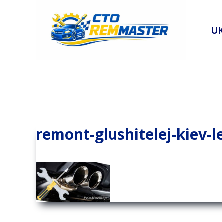
Перейти
к
U
содержимому
remont-glushitelej-kiev-l