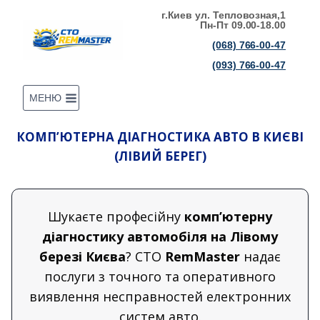
Перейти
г.Киев ул. Тепловозная,1
Пн-Пт 09.00-18.00
до
(068) 766-00-47
вмісту
(093) 766-00-47
МЕНЮ
КОМП’ЮТЕРНА ДІАГНОСТИКА АВТО В КИЄВІ
(ЛІВИЙ БЕРЕГ)
Шукаєте професійну
комп’ютерну
діагностику автомобіля на Лівому
березі Києва
? СТО
RemMaster
надає
послуги з точного та оперативного
виявлення несправностей електронних
систем авто.