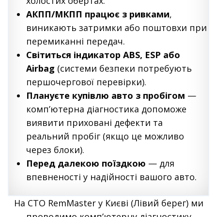
холостих обертах.
АКПП/МКПП працює з ривками
,
виникають затримки або поштовхи при
перемиканні передач.
Світиться індикатор ABS, ESP або
Airbag
(системи безпеки потребують
першочергової перевірки).
Плануєте купівлю авто з пробігом
—
комп’ютерна діагностика допоможе
виявити приховані дефекти та
реальний пробіг (якщо це можливо
через блоки).
Перед далекою поїздкою
— для
впевненості у надійності вашого авто.
На СТО RemMaster у Києві (Лівий берег) ми
проводимо комп’ютерну діагностику